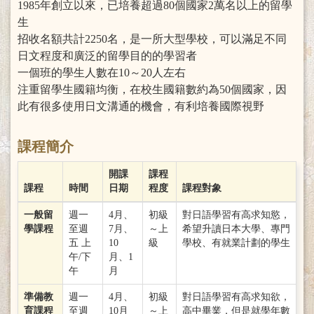
1985年創立以來，已培養超過80個國家2萬名以上的留學
生
招收名額共計2250名，是一所大型學校，可以滿足不同
日文程度和廣泛的留學目的的學習者
一個班的學生人數在10～20人左右
注重留學生國籍均衡，在校生國籍數約為50個國家，因
此有很多使用日文溝通的機會，有利培養國際視野
課程簡介
開課
課程
課程
時間
日期
程度
課程對象
一般留
週一
4月、
初級
對日語學習有高求知慾，
學課程
至週
7月、
～上
希望升讀日本大學、專門
五 上
10
級
學校、有就業計劃的學生
午/下
月、1
午
月
準備教
週一
4月、
初級
對日語學習有高求知欲，
育課程
至週
10月
～上
高中畢業，但是就學年數