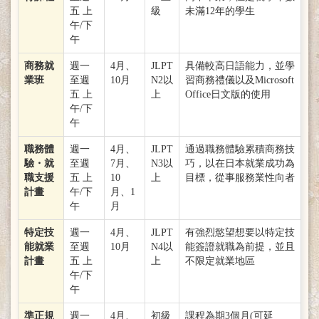
五 上
級
未滿12年的學生
午/下
午
商務就
週一
4月、
JLPT
具備較高日語能力，並學
業班
至週
10月
N2以
習商務禮儀以及Microsoft
五 上
上
Office日文版的使用
午/下
午
職務體
週一
4月、
JLPT
通過職務體驗累積商務技
驗・就
至週
7月、
N3以
巧，以在日本就業成功為
職支援
五 上
10
上
目標，從事服務業性向者
計畫
午/下
月、1
午
月
特定技
週一
4月、
JLPT
有強烈慾望想要以特定技
能就業
至週
10月
N4以
能簽證就職為前提，並且
計畫
五 上
上
不限定就業地區
午/下
午
準正規
週一
4月、
初級
課程為期3個月(可延