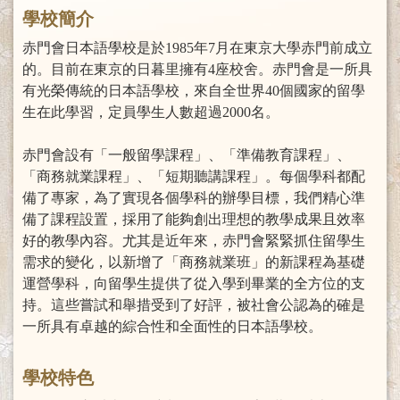
學校簡介
赤門會日本語學校是於1985年7月在東京大學赤門前成立
的。目前在東京的日暮里擁有4座校舍。赤門會是一所具
有光榮傳統的日本語學校，來自全世界40個國家的留學
生在此學習，定員學生人數超過2000名。
赤門會設有「一般留學課程」、「準備教育課程」、
「商務就業課程」、「短期聽講課程」。每個學科都配
備了專家，為了實現各個學科的辦學目標，我們精心準
備了課程設置，採用了能夠創出理想的教學成果且效率
好的教學內容。尤其是近年來，赤門會緊緊抓住留學生
需求的變化，以新增了「商務就業班」的新課程為基礎
運營學科，向留學生提供了從入學到畢業的全方位的支
持。這些嘗試和舉措受到了好評，被社會公認為的確是
一所具有卓越的綜合性和全面性的日本語學校。
學校特色