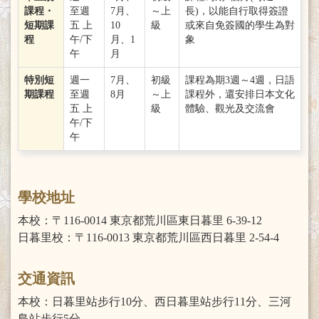
課程・
至週
7月、
～上
長)，以能自行取得簽證
短期課
五 上
10
級
或來自免簽國的學生為對
程
午/下
月、1
象
午
月
特別短
週一
7月、
初級
課程為期3週～4週，日語
期課程
至週
8月
～上
課程外，還安排日本文化
五 上
級
體驗、觀光及交流會
午/下
午
學校地址
本校：〒116-0014 東京都荒川區東日暮里 6-39-12
日暮里校：〒116-0013 東京都荒川區西日暮里 2-54-4
交通資訊
本校：日暮里站步行10分、西日暮里站步行11分、三河
島站步行5分