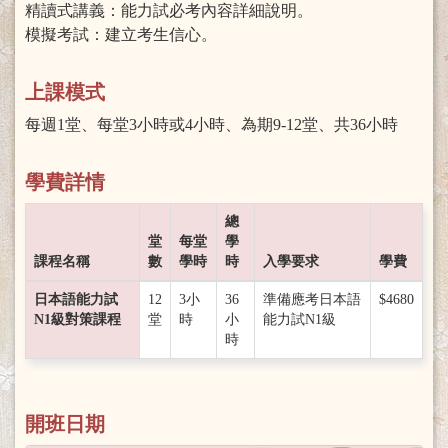
精讀式講義：能力試必考內容詳細說明。
模擬考試：建立考生信心。
上課模式
每週1堂、每堂3小時或4小時、為期9-12堂、共36小時
學費詳情
總
堂
每堂
學
課程名稱
數
學時
時
入學要求
學費
日本語能力試
12
3小
36
準備應考日本語
$4680
N1級對策課程
堂
時
小
能力試N1級
時
開班日期