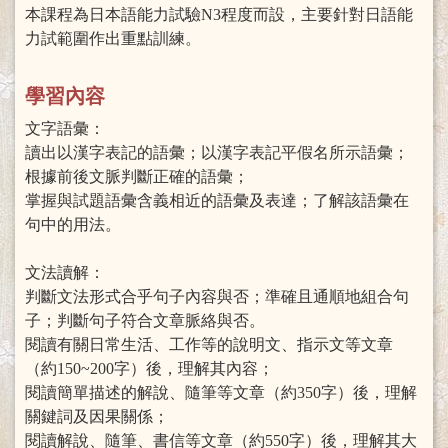
本課程為日本語能力試驗N3程度而設，主要針對日語能
力試範圍作出重點訓練。
學習內容
文字語彙：
讀出以漢字表記的語彙；以漢字表記平假名所示語彙；
根據前後文脈判斷正確的語彙；
掌握與試題語彙含義相近的語彙及表達；了解該語彙在
句中的用法。
文法讀解：
判斷文法形式合乎句子內容與否；準確且通順地組合句
子；判斷句子符合文章脈絡與否。
閱讀有關日常生活、工作等的說明文、指示文等文章
（約150~200字）後，理解其內容；
閱讀簡單描述的解說、隨筆等文章（約350字）後，理解
關鍵詞及因果關係；
閱讀解說、隨筆、書信等文章（約550字）後，理解其大