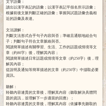
文字語彙：
讀出以漢字表記的語彙；以漢字表記平假名所示語彙；
根據前後文脈判斷正確的語彙；掌握與試題語彙含義相
近的語彙及表達。
文法讀解：
判斷文法形式合乎句子內容與否；準確且通順地組合句
子；判斷句子符合文章脈絡與否。
閱讀簡單描述有關學習、生活、工作的話題或情境等文
章（約80字）後，理解其內容；
閱讀簡單描述日常話題或情境等文章（約250字）後，理
解其內容；
從說明及通知等簡單描述的文章（約250字）中擷取必要
資訊。
聽解：
聆聽內容連貫的文章後，理解其內容（聽取解決具體問
題的資訊，並理解下一步適當的回應）；
聆聽內容連貫的文章後，理解其內容（依據事先聽取的