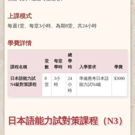
上課模式
每週1堂、每堂3小時、為期8堂、共24小時
學費詳情
總
堂
每堂
學
課程名稱
數
學時
時
入學要求
學費
日本語能力試
8
3小
24
準備應考日本語
$3080
N4級對策課程
堂
時
小
能力試N4級
時
日本語能力試對策課程（N3）