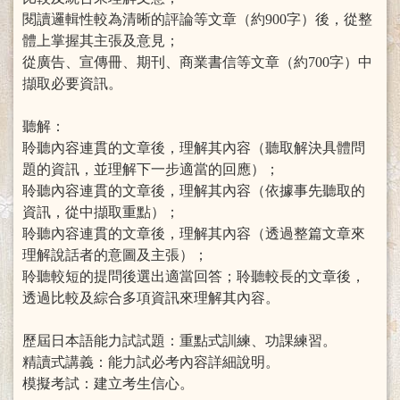
閱讀邏輯性較為清晰的評論等文章（約900字）後，從整
體上掌握其主張及意見；
從廣告、宣傳冊、期刊、商業書信等文章（約700字）中
擷取必要資訊。
聽解：
聆聽內容連貫的文章後，理解其內容（聽取解決具體問
題的資訊，並理解下一步適當的回應）；
聆聽內容連貫的文章後，理解其內容（依據事先聽取的
資訊，從中擷取重點）；
聆聽內容連貫的文章後，理解其內容（透過整篇文章來
理解說話者的意圖及主張）；
聆聽較短的提問後選出適當回答；聆聽較長的文章後，
透過比較及綜合多項資訊來理解其內容。
歷屆日本語能力試試題：重點式訓練、功課練習。
精讀式講義：能力試必考內容詳細說明。
模擬考試：建立考生信心。