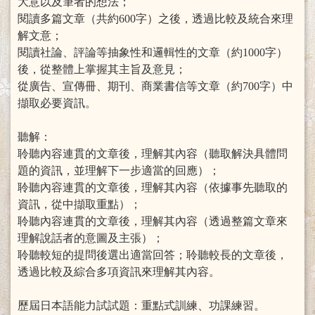
大意以及筆者的想法；
閱讀多篇文章（共約600字）之後，透過比較及統合來理
解文意；
閱讀社論、評論等抽象性和邏輯性的文章（約1000字）
後，從整體上掌握其主旨及意見；
從廣告、宣傳冊、期刊、商業書信等文章（約700字）中
擷取必要資訊。
聽解：
聆聽內容連貫的文章後，理解其內容（聽取解決具體問
題的資訊，並理解下一步適當的回應）；
聆聽內容連貫的文章後，理解其內容（依據事先聽取的
資訊，從中擷取重點）；
聆聽內容連貫的文章後，理解其內容（透過整篇文章來
理解說話者的意圖及主張）；
聆聽較短的提問後選出適當回答；聆聽較長的文章後，
透過比較及綜合多項資訊來理解其內容。
歷屆日本語能力試試題：重點式訓練、功課練習。