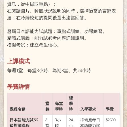
資訊，從中擷取重點）；
在閱讀圖片、聆聽狀況說明的同時，選擇適當的言辭表
達；在聆聽較短的提問後選出適當回答。
歷屆日本語能力試試題：重點式訓練、功課練習。
精讀式講義：能力試必考內容詳細說明。
模擬考試：建立考生信心。
上課模式
每週1堂、每堂3小時、為期8堂、共24小時
學費詳情
總
堂
每堂
學
課程名稱
數
學時
時
入學要求
學費
日本語能力試N5
8
3小
24
準備應考日
$2600
級對策課程
堂
時
小
本語能力試