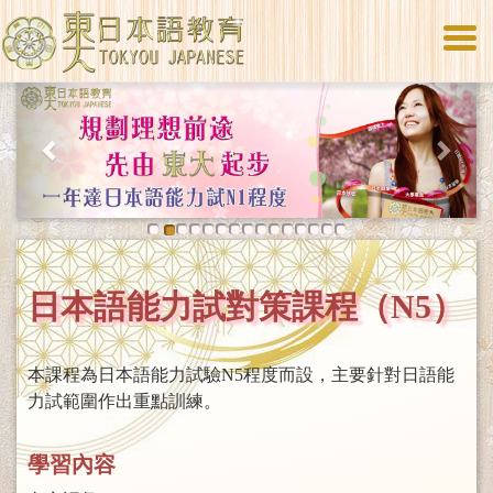
Togg
navi
Previous
Next
日本語能力試對策課程（N5）
本課程為日本語能力試驗N5程度而設，主要針對日語能
力試範圍作出重點訓練。
學習內容