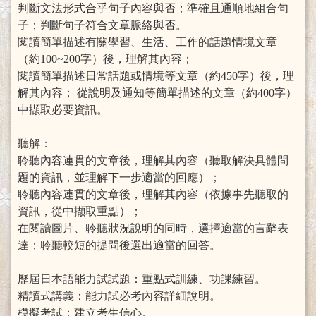
判斷文法形式合乎句子內容與否；準確且通順地組合句
子；判斷句子符合文章脈絡與否。
閱讀簡單描述有關學習、生活、工作的話題情境文章
（約100~200字）後，理解其內容；
閱讀簡單描述日常話題或情境等文章（約450字）後，理
解其內容； 從說明及通知等簡單描述的文章（約400字）
中擷取必要資訊。
聽解：
聆聽內容連貫的文章後，理解其內容（聽取解決具體問
題的資訊，並理解下一步適當的回應）；
聆聽內容連貫的文章後，理解其內容（依據事先聽取的
資訊，從中擷取重點）；
在閱讀圖片、聆聽狀況說明的同時，選擇適當的言辭表
達；聆聽較短的提問後選出適當的回答。
歷屆日本語能力試試題：重點式訓練、功課練習。
精讀式講義：能力試必考內容詳細說明。
模擬考試：建立考生信心。