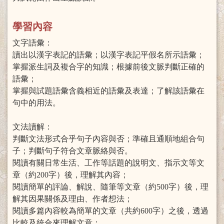
學習內容
文字語彙：
讀出以漢字表記的語彙；以漢字表記平假名所示語彙；
掌握派生詞及複合字的知識；根據前後文脈判斷正確的
語彙；
掌握與試題語彙含義相近的語彙及表達；了解該語彙在
句中的用法。
文法讀解：
判斷文法形式合乎句子內容與否；準確且通順地組合句
子；判斷句子符合文章脈絡與否。
閱讀有關日常生活、工作等話題的說明文、指示文等文
章（約200字）後，理解其內容；
閱讀簡單的評論、解說、隨筆等文章（約500字）後，理
解其因果關係及理由、作者想法；
閱讀多篇內容較為簡單的文章（共約600字）之後，透過
比較及統合來理解文意；