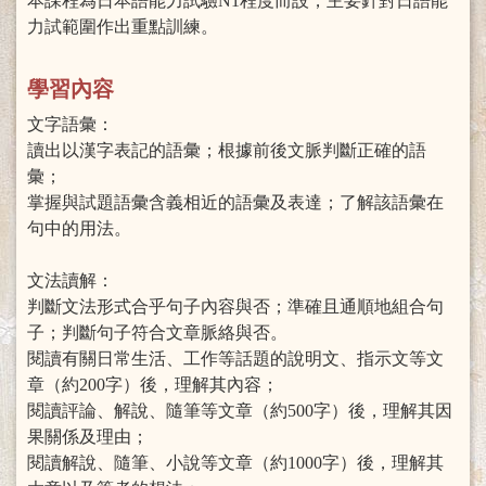
本課程為日本語能力試驗N1程度而設，主要針對日語能
力試範圍作出重點訓練。
學習內容
文字語彙：
讀出以漢字表記的語彙；根據前後文脈判斷正確的語
彙；
掌握與試題語彙含義相近的語彙及表達；了解該語彙在
句中的用法。
文法讀解：
判斷文法形式合乎句子內容與否；準確且通順地組合句
子；判斷句子符合文章脈絡與否。
閱讀有關日常生活、工作等話題的說明文、指示文等文
章（約200字）後，理解其內容；
閱讀評論、解說、隨筆等文章（約500字）後，理解其因
果關係及理由；
閱讀解說、隨筆、小說等文章（約1000字）後，理解其