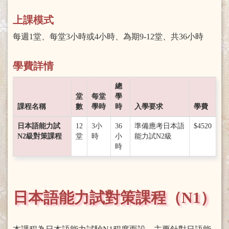
上課模式
每週1堂、每堂3小時或4小時、為期9-12堂、共36小時
學費詳情
總
堂
每堂
學
課程名稱
數
學時
時
入學要求
學費
日本語能力試
12
3小
36
準備應考日本語
$4520
N2級對策課程
堂
時
小
能力試N2級
時
日本語能力試對策課程（N1）