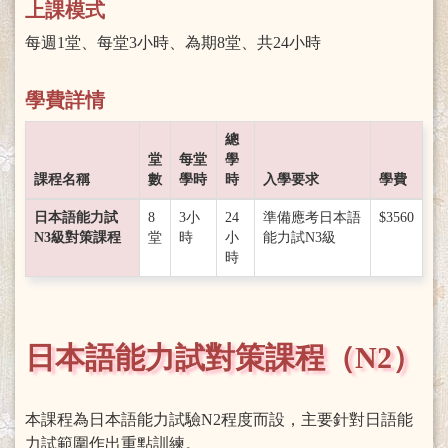
上課模式
每週1堂、每堂3小時、為期8堂、共24小時
學費詳情
總
堂
每堂
學
課程名稱
數
學時
時
入學要求
學費
日本語能力試
8
3小
24
準備應考日本語
$3560
N3級對策課程
堂
時
小
能力試N3級
時
日本語能力試對策課程（N2）
本課程為日本語能力試驗N2程度而設，主要針對日語能
力試範圍作出重點訓練。