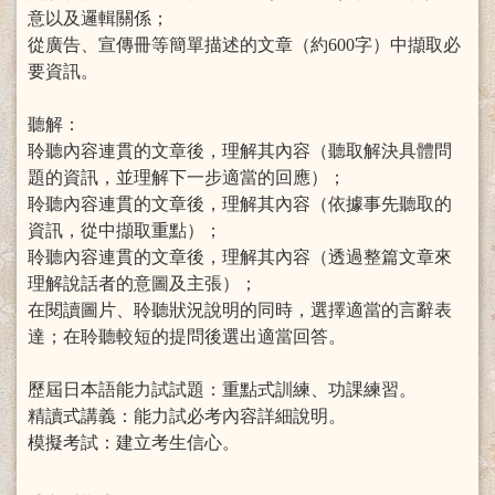
意以及邏輯關係；
從廣告、宣傳冊等簡單描述的文章（約600字）中擷取必
要資訊。
聽解：
聆聽內容連貫的文章後，理解其內容（聽取解決具體問
題的資訊，並理解下一步適當的回應）；
聆聽內容連貫的文章後，理解其內容（依據事先聽取的
資訊，從中擷取重點）；
聆聽內容連貫的文章後，理解其內容（透過整篇文章來
理解說話者的意圖及主張）；
在閱讀圖片、聆聽狀況說明的同時，選擇適當的言辭表
達；在聆聽較短的提問後選出適當回答。
歷屆日本語能力試試題：重點式訓練、功課練習。
精讀式講義：能力試必考內容詳細說明。
模擬考試：建立考生信心。