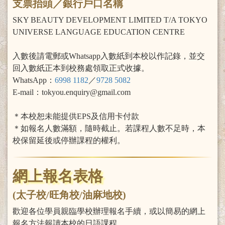
支票抬頭／銀行戶口名稱
SKY BEAUTY DEVELOPMENT LIMITED T/A TOKYO
UNIVERSE LANGUAGE EDUCATION CENTRE
入數後請電郵或Whatsapp入數紙到本校以作記錄，並交
回入數紙正本到校務處領取正式收據。
WhatsApp：
6998 1182
／
9728 5082
E-mail：tokyou.enquiry@gmail.com
＊本校恕未能提供EPS及信用卡付款
＊如報名人數滿額，隨時截止。若課程人數不足時，本
校保留延後或停辦課程的權利。
網上報名表格
(太子校/旺角校/油麻地校)
歡迎各位學員親臨學校辦理報名手續，或以簡易的網上
報名方法報讀本校的日語課程。