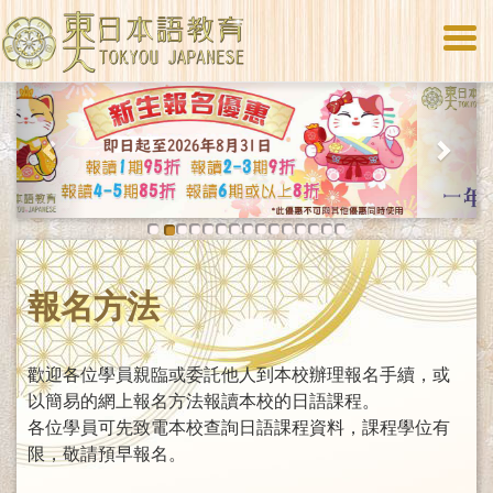
Togg
navi
Previous
Next
報名方法
歡迎各位學員親臨或委託他人到本校辦理報名手續，或
以簡易的網上報名方法報讀本校的日語課程。
各位學員可先致電本校查詢日語課程資料，課程學位有
限，敬請預早報名。