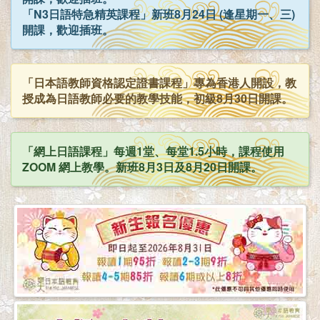
「N3日語特急精英課程」新班8月24日 (逢星期一、三)
開課，歡迎插班。
「日本語教師資格認定證書課程」專為香港人開設，教
授成為日語教師必要的教學技能，初級8月30日開課。
「網上日語課程」每週1堂、每堂1.5小時，課程使用
ZOOM 網上教學。新班8月3日及8月20日開課。