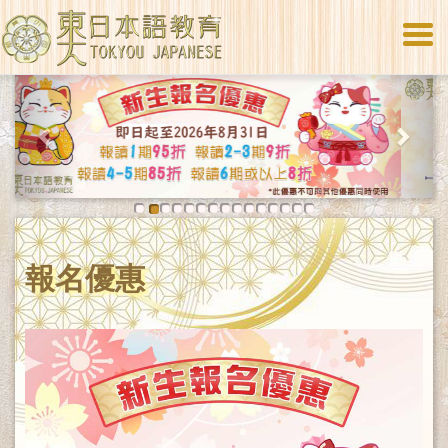
Togg
navi
Previous
Next
報名優惠