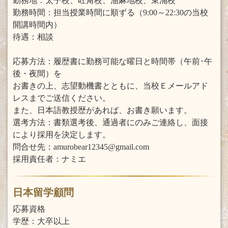
勤務地：太子校、旺角校、油麻地校、東涌校
勤務時間：担当授業時間に順ずる（9:00～22:30の当校
開講時間内）
待遇：相談
応募方法：履歴書に勤務可能な曜日と時間帯（午前･午
後・夜間）を
お書きの上、志望動機書とともに、当校Ｅメールアド
レスまでご送信ください。
また、日本語教授歴があれば、お書き願います。
選考方法：書類選考後、通過者にのみご連絡し、面接
により採用を決定します。
問合せ先：amurobear12345@gmail.com
採用責任者：ナミエ
日本留学顧問
応募資格
学歴：大卒以上