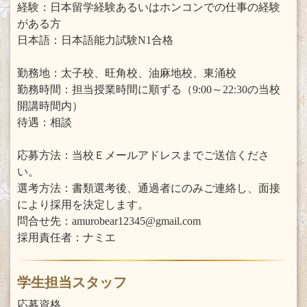
経験：日本留学経験あるいはホンコンでの仕事の経験
がある方
日本語：日本語能力試験N1合格
勤務地：太子校、旺角校、油麻地校、東涌校
勤務時間：担当授業時間に順ずる（9:00～22:30の当校
開講時間内）
待遇：相談
応募方法：当校Ｅメールアドレスまでご送信くださ
い。
選考方法：書類選考後、通過者にのみご連絡し、面接
により採用を決定します。
問合せ先：amurobear12345@gmail.com
採用責任者：ナミエ
学生担当スタッフ
応募資格