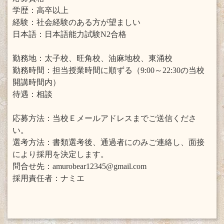
学歴：高卒以上
経験：社会経験のある方が望ましい
日本語：日本語能力試験N2合格
勤務地：太子校、旺角校、油麻地校、東涌校
勤務時間：担当授業時間に順ずる（9:00～22:30の当校
開講時間内）
待遇：相談
応募方法：当校Ｅメールアドレスまでご送信くださ
い。
選考方法：書類選考後、通過者にのみご連絡し、面接
により採用を決定します。
問合せ先：amurobear12345@gmail.com
採用責任者：ナミエ