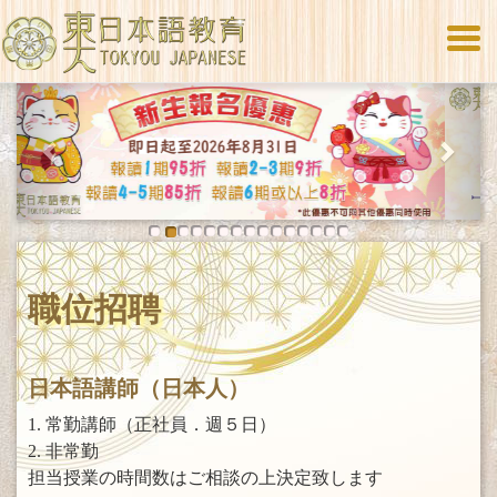
Togg
navi
Previous
Next
職位招聘
日本語講師（日本人）
1. 常勤講師（正社員．週５日）
2. 非常勤
担当授業の時間数はご相談の上決定致します