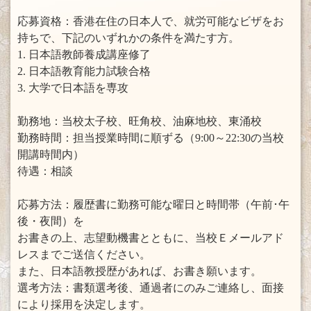
応募資格：香港在住の日本人で、就労可能なビザをお
持ちで、下記のいずれかの条件を満たす方。
1. 日本語教師養成講座修了
2. 日本語教育能力試験合格
3. 大学で日本語を専攻
勤務地：当校太子校、旺角校、油麻地校、東涌校
勤務時間：担当授業時間に順ずる（9:00～22:30の当校
開講時間内）
待遇：相談
応募方法：履歴書に勤務可能な曜日と時間帯（午前･午
後・夜間）を
お書きの上、志望動機書とともに、当校Ｅメールアド
レスまでご送信ください。
また、日本語教授歴があれば、お書き願います。
選考方法：書類選考後、通過者にのみご連絡し、面接
により採用を決定します。