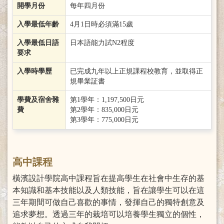
開學月份
每年四月份
入學最低年齡
4月1日時必須滿15歲
入學最低日語
日本語能力試N2程度
要求
入學時學歷
已完成九年以上正規課程校教育，並取得正
規畢業証書
學費及宿舍雜
第1學年：1,197,500日元
費
第2學年：835,000日元
第3學年：775,000日元
高中課程
橫濱設計學院高中課程旨在提高學生在社會中生存的基
本知識和基本技能以及人類技能，旨在讓學生可以在這
三年期間可做自己喜歡的事情，發揮自己的獨特創意及
追求夢想。透過三年的栽培可以培養學生獨立的個性，