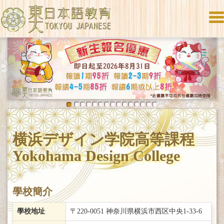
To
na
Previous
Next
横浜デザイン学院高等課程
Yokohama Design College
學校簡介
學校地址
〒220-0051 神奈川県横浜市西区中央1-33-6