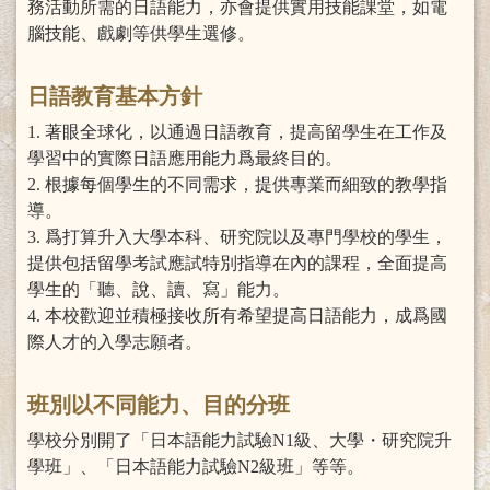
務活動所需的日語能力，亦會提供實用技能課堂，如電
腦技能、戲劇等供學生選修。
日語教育基本方針
1. 著眼全球化，以通過日語教育，提高留學生在工作及
學習中的實際日語應用能力爲最終目的。
2. 根據每個學生的不同需求，提供專業而細致的教學指
導。
3. 爲打算升入大學本科、研究院以及專門學校的學生，
提供包括留學考試應試特別指導在內的課程，全面提高
學生的「聽、說、讀、寫」能力。
4. 本校歡迎並積極接收所有希望提高日語能力，成爲國
際人才的入學志願者。
班別以不同能力、目的分班
學校分別開了「日本語能力試驗N1級、大學・研究院升
學班」、「日本語能力試驗N2級班」等等。