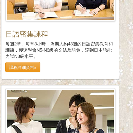
日語密集課程
每週2堂、每堂3小時，為期大約48週的日語密集教育和
訓練，極速學會N5-N3級的文法及語彙，達到日本語能
力試N3級水平。
課程詳細資料»