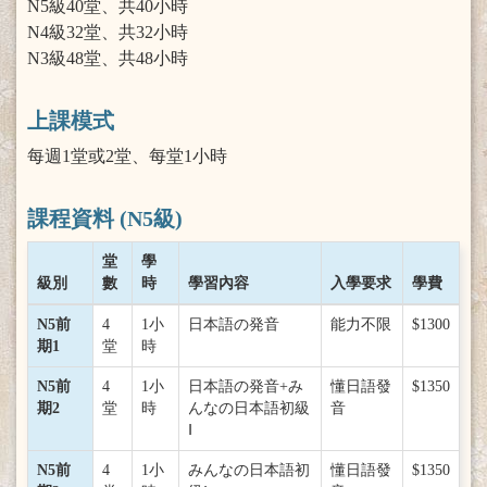
N5級40堂、共40小時
N4級32堂、共32小時
N3級48堂、共48小時
上課模式
每週1堂或2堂、每堂1小時
課程資料 (N5級)
堂
學
級別
數
時
學習內容
入學要求
學費
N5前
4
1小
日本語の発音
能力不限
$1300
期1
堂
時
N5前
4
1小
日本語の発音+み
懂日語發
$1350
期2
堂
時
んなの日本語初級
音
Ⅰ
N5前
4
1小
みんなの日本語初
懂日語發
$1350