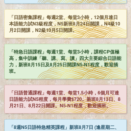
「日語密集課程」每週2堂、每堂3小時，12個月達日
本語能力試N3級程度，N5新班8月24日開課，N4級10
月2日開課，N2級10月5日開課。
「特急日語課程」每週1堂、每堂3小時，課程CP值極
高，集中訓練「聽、講、寫、讀」四大主要綜合日語能
力，新班8月15日及8月25日開課N5-N1程度，歡迎插
班。
「日語普通課程」每週1堂、每堂1.5小時，6個月可達
日語能力試N5程度，每月學費$720。新班8月13日、8
月21日、8月22日開課。N5-N1程度，歡迎插班。
「8週N5日語特急精英課程」新班8月7日 (逢星期二、