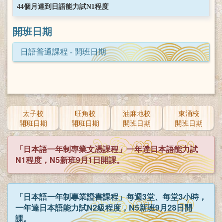
44個月達到日語能力試N1程度
開班日期
日語普通課程 - 開班日期
太子校
旺角校
油麻地校
東涌校
開班日期
開班日期
開班日期
開班日期
「日本語一年制專業文憑課程」一年達日本語能力試
N1程度，N5新班9月1日開課。
「日本語一年制專業證書課程」每週3堂、每堂3小時，
一年達日本語能力試N2級程度，N5新班9月28日開
課。