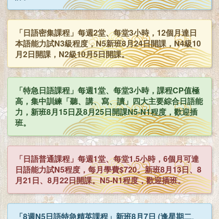
「日語密集課程」每週2堂、每堂3小時，12個月達日
本語能力試N3級程度，N5新班8月24日開課，N4級10
月2日開課，N2級10月5日開課。
「特急日語課程」每週1堂、每堂3小時，課程CP值極
高，集中訓練「聽、講、寫、讀」四大主要綜合日語能
力，新班8月15日及8月25日開課N5-N1程度，歡迎插
班。
「日語普通課程」每週1堂、每堂1.5小時，6個月可達
日語能力試N5程度，每月學費$720。新班8月13日、8
月21日、8月22日開課。N5-N1程度，歡迎插班。
「8週N5日語特急精英課程」新班8月7日 (逢星期二、