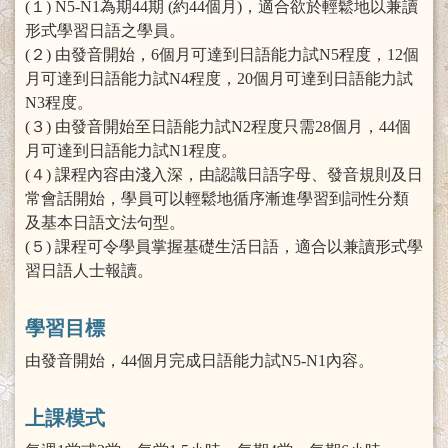
(１) N5-N1為期44期 (約44個月)，適合欲於輕鬆地以兼讀
形式學習日語之學員。
(２) 由發音開始，6個月可達到日語能力試N5程度，12個
月可達到日語能力試N4程度，20個月可達到日語能力試
N3程度。
(３) 由發音開始至日語能力試N2程度只需28個月，44個
月可達到日語能力試N1程度。
(４) 課程內容由淺入深，由認識日語字母、發音規則及日
常會話開始，學員可以輕鬆地循序漸進學習到詞性分類
及基本日語文法句型。
(５) 課程可令學員掌握基礎生活日語，適合以兼讀形式學
習日語人士報讀。
學習目標
由發音開始，44個月完成日語能力試N5-N1內容。
上課模式