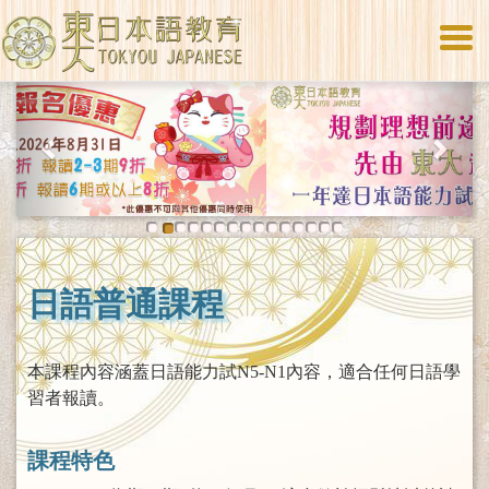
Togg
navi
Previous
Next
日語普通課程
本課程內容涵蓋日語能力試N5-N1內容，適合任何日語學
習者報讀。
課程特色