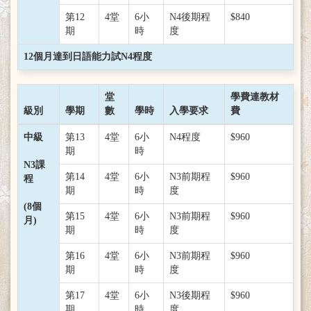
第12
4堂
6小
N4後期程
$840
期
時
度
12個月達到日語能力試N4程度
堂
學費連教材
級別
學期
數
學時
入學要求
費
中級
第13
4堂
6小
N4程度
$960
期
時
N3課
第14
4堂
6小
N3前期程
$960
程
期
時
度
(8個
第15
4堂
6小
N3前期程
$960
月)
期
時
度
第16
4堂
6小
N3前期程
$960
期
時
度
第17
4堂
6小
N3後期程
$960
期
時
度