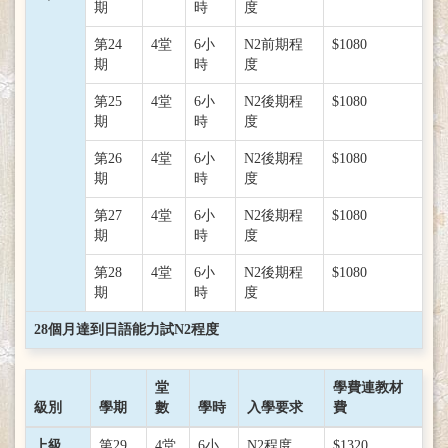
期
時
度
第24
4堂
6小
N2前期程
$1080
期
時
度
第25
4堂
6小
N2後期程
$1080
期
時
度
第26
4堂
6小
N2後期程
$1080
期
時
度
第27
4堂
6小
N2後期程
$1080
期
時
度
第28
4堂
6小
N2後期程
$1080
期
時
度
28個月達到日語能力試N2程度
堂
學費連教材
級別
學期
數
學時
入學要求
費
上級
第29
4堂
6小
N2程度
$1320