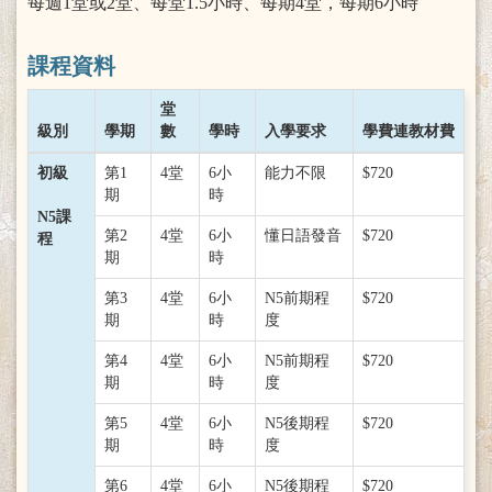
每週1堂或2堂、每堂1.5小時、每期4堂，每期6小時
課程資料
堂
級別
學期
數
學時
入學要求
學費連教材費
初級
第1
4堂
6小
能力不限
$720
期
時
N5課
第2
4堂
6小
懂日語發音
$720
程
期
時
第3
4堂
6小
N5前期程
$720
期
時
度
第4
4堂
6小
N5前期程
$720
期
時
度
第5
4堂
6小
N5後期程
$720
期
時
度
第6
4堂
6小
N5後期程
$720