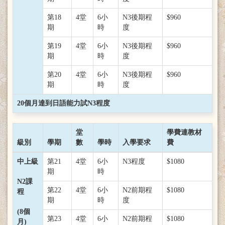
第18
4堂
6小
N3後期程
$960
期
時
度
第19
4堂
6小
N3後期程
$960
期
時
度
第20
4堂
6小
N3後期程
$960
期
時
度
20個月達到日語能力試N3程度
堂
學費連教材
級別
學期
數
學時
入學要求
費
中上級
第21
4堂
6小
N3程度
$1080
期
時
N2課
第22
4堂
6小
N2前期程
$1080
程
期
時
度
(8個
第23
4堂
6小
N2前期程
$1080
月)