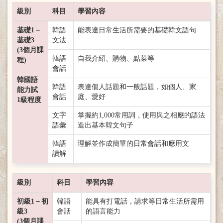
級別
科目
學習內容
基礎1－
韓語
能表達日常生活所需要的基礎韓文語句
基礎3
文法
(3個月課
韓語
自我介紹、購物、點菜等
程)
會話
韓國語
韓語
表達個人話題和一般話題，如個人、家
能力試
會話
庭、愛好
1級程度
文字
掌握約1,000常用詞，使用與之相應的語法
語彙
造出基本韓文句子
韓語
理解並作成簡單的日常會話和應用文
讀解
級別
科目
學習內容
初級1－初
韓語
能具有打電話，請求等日常生活所需用
級3
會話
的語言能力
(3個月課