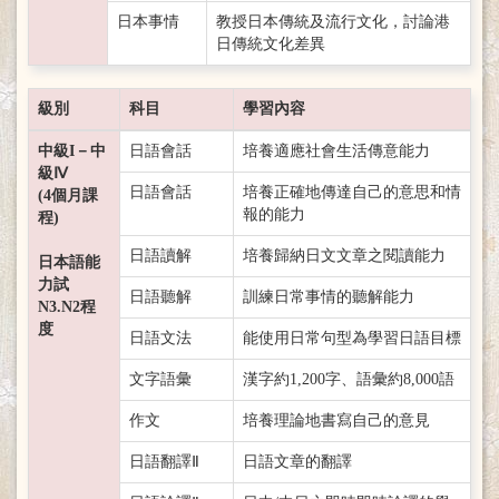
日本事情
教授日本傳統及流行文化，討論港
日傳統文化差異
級別
科目
學習內容
中級I－中
日語會話
培養適應社會生活傳意能力
級Ⅳ
日語會話
培養正確地傳達自己的意思和情
(4個月課
報的能力
程)
日語讀解
培養歸納日文文章之閱讀能力
日本語能
力試
日語聽解
訓練日常事情的聽解能力
N3.N2程
度
日語文法
能使用日常句型為學習日語目標
文字語彙
漢字約1,200字、語彙約8,000語
作文
培養理論地書寫自己的意見
日語翻譯Ⅱ
日語文章的翻譯