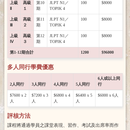
上級
高級
第10
JLPT N1／
100
$8000
Ⅱ
１
期
TOPIK 4
上級
高級
第11
JLPT N1／
100
$8000
Ⅲ
２
期
TOPIK 4
上級
高級
第12
JLPT N1／
100
$8000
Ⅳ
３
期
TOPIK 4
第1-12期合計
1200
$96000
多人同行學費優惠
6人或以上同
2人同行
3人同行
4人同行
5人同行
行
$7600 x 2
$7200 x 3
$6800 x 4
$6400 x 5
$6000 x 6人
人
人
人
人
評核方法
課程將通過學員之課堂表現、習作、考試及出席率而作