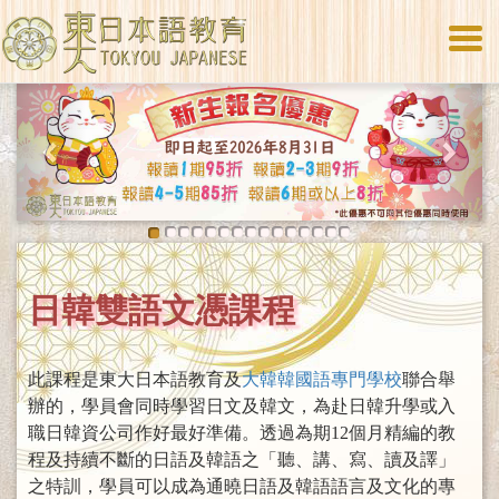
Togg
navi
Previous
Next
日韓雙語文憑課程
此課程是東大日本語教育及
大韓韓國語專門學校
聯合舉
辦的，學員會同時學習日文及韓文，為赴日韓升學或入
職日韓資公司作好最好準備。透過為期12個月精編的教
程及持續不斷的日語及韓語之「聽、講、寫、讀及譯」
之特訓，學員可以成為通曉日語及韓語語言及文化的專