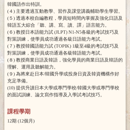
韓國語作出特訓。
(４) 主要透過互動教學、習作及課堂講義輔助學生學習。
(５) 透過本校自編教程，學員短時間內掌握及強化日語及
韓語五大綜合「聽、講、寫、讀、譯」語言能力。
(６) 教授日本語能力試 (JLPT) N1-N5各級的考試技巧及
對策訓練，使學員成功通過各級日語能力考試。
(７) 教授韓國語能力試 (TOPIK) 1級至4級的考試技巧及
對策訓練，使學員成功通過各級韓語能力考試。
(８) 教授商業日語及韓語，強化學員的商業日語及韓語的
理解、運用及聽解能力。
(９) 為將來赴日本/韓國升學或投身日資及韓資機構作好
充足準備。
(10) 提供升讀日本大學或專門學校/韓國大學或專門學校
的面試訓練、論文寫作指導及入學試考試技巧。
課程學期
12期 (12個月)