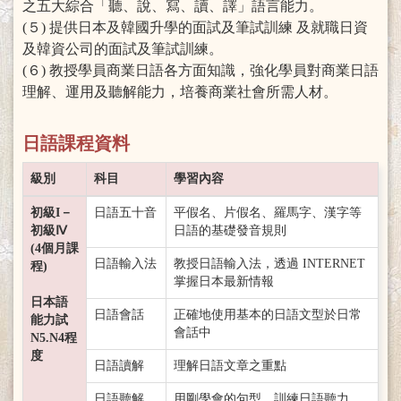
之五大綜合「聽、說、寫、讀、譯」語言能力。
(５) 提供日本及韓國升學的面試及筆試訓練 及就職日資
及韓資公司的面試及筆試訓練。
(６) 教授學員商業日語各方面知識，強化學員對商業日語
理解、運用及聽解能力，培養商業社會所需人材。
日語課程資料
級別
科目
學習內容
初級I－
日語五十音
平假名、片假名、羅馬字、漢字等
初級Ⅳ
日語的基礎發音規則
(4個月課
日語輸入法
教授日語輸入法，透過 INTERNET
程)
掌握日本最新情報
日本語
日語會話
正確地使用基本的日語文型於日常
能力試
會話中
N5.N4程
度
日語讀解
理解日語文章之重點
日語聽解
用剛學會的句型、訓練日語聽力