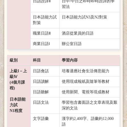
日語詮譯Ⅱ
日中/中日之即時即時詮譯的學
習法
日本語能力試
日本語能力試N3及N2對策
對策
職業日語Ⅱ
酒店從業員的日語
商業日語Ⅰ
辦公室日語
級別
科目
學習內容
上級I－上
日語會話
培養適應社會生活傳意能力
級Ⅳ
日語讀解
使用現成報紙及隨筆等教材
(4個月課
程)
日語聽解
使用新聞、電視等現成教材
日本語能
日語文法
學習包含書面語之文章表現及艱
力試
深的文法
N1程度
文字語彙
漢字約2,400字、語彙約12,000
語