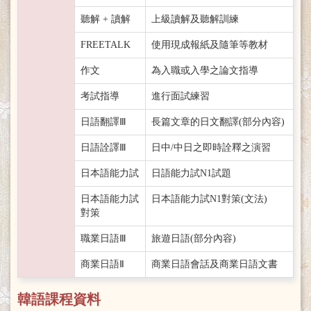
聽解 + 讀解
上級讀解及聽解訓練
FREETALK
使用現成報紙及隨筆等教材
作文
為入職或入學之論文指導
考試指導
進行面試練習
日語翻譯Ⅲ
長篇文章的日文翻譯(部分內容)
日語詮譯Ⅲ
日中/中日之即時詮釋之演習
日本語能力試
日語能力試N1試題
日本語能力試
日本語能力試N1對策(文法)
對策
職業日語Ⅲ
旅遊日語(部分內容)
商業日語Ⅱ
商業日語會話及商業日語文書
韓語課程資料