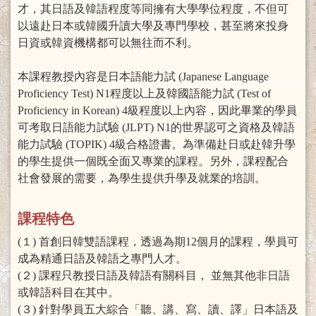
才，其日語及韓語程度等同擁有大學學位程度，不但可
以遠赴日本或韓國升讀大學及專門學校，甚至將來投身
日資或韓資機構都可以無往而不利。
本課程教授內容是日本語能力試 (Japanese Language
Proficiency Test) N1程度以上及韓國語能力試 (Test of
Proficiency in Korean) 4級程度以上內容，因此畢業的學員
可考取日語能力試驗 (JLPT) N1的世界認可之資格及韓語
能力試驗 (TOPIK) 4級合格證書。為準備赴日或赴韓升學
的學生提供一個既全面又專業的課程。另外，課程配合
社會發展的需要，為學生提供升學及就業的培訓。
課程特色
(１) 首創日韓雙語課程，透過為期12個月的課程，學員可
成為精通日語及韓語之專門人才。
(２) 課程只教授日語及韓語有關科目， 並無其他非日語
或韓語科目在其中。
(３) 針對學員五大綜合「聽、講、寫、讀、譯」日本語及