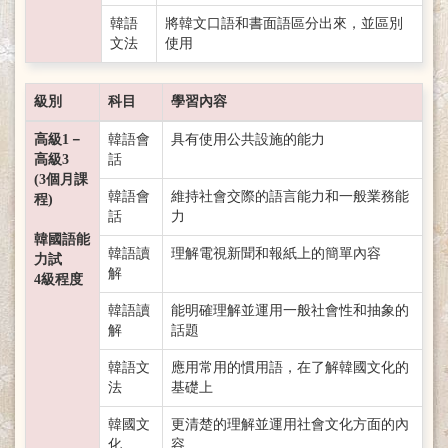
韓語
將韓文口語和書面語區分出來，並區別
文法
使用
級別
科目
學習內容
高級1－
韓語會
具有使用公共設施的能力
高級3
話
(3個月課
韓語會
維持社會交際的語言能力和一般業務能
程)
話
力
韓國語能
韓語讀
理解電視新聞和報紙上的簡單內容
力試
解
4級程度
韓語讀
能明確理解並運用一般社會性和抽象的
解
話題
韓語文
應用常用的慣用語，在了解韓國文化的
法
基礎上
韓國文
更清楚的理解並運用社會文化方面的內
化
容