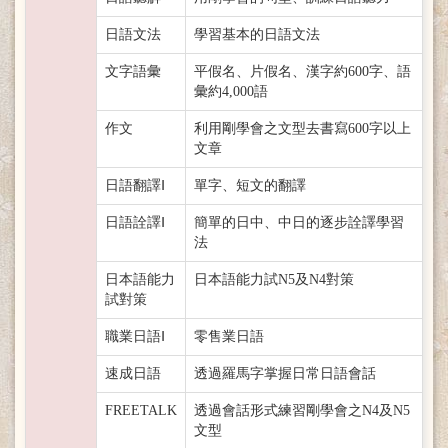
日語文法
學習基本的日語文法
文字語彙
平假名、片假名、漢字約600字、語
彙約4,000語
作文
利用剛學會之文型去書寫600字以上
文章
日語翻譯Ⅰ
單字、短文的翻譯
日語詮譯Ⅰ
簡單的日中、中日的逐步詮譯學習
法
日本語能力
日本語能力試N5及N4對策
試對策
職業日語Ⅰ
零售業日語
速成日語
透過羅馬字掌握日常日語會話
FREETALK
透過會話形式練習剛學會之N4及N5
文型