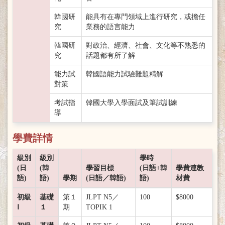
韓國研
能具有在專門領域上進行研究，或擔任
究
業務的語言能力
韓國研
對政治、經濟、社會、文化等不熟悉的
究
話題都有所了解
能力試
韓國語能力試驗難題精解
對策
考試指
韓國大學入學面試及筆試訓練
導
學費詳情
級別
級別
學時
(日
(韓
學習目標
(日語+韓
學費連教
語)
語)
學期
(日語／韓語)
語)
材費
初級
基礎
第１
JLPT N5／
100
$8000
Ⅰ
１
期
TOPIK 1