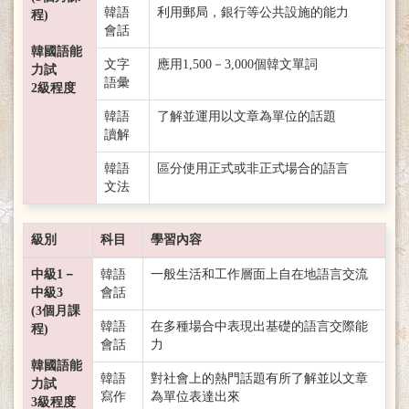
韓語
利用郵局，銀行等公共設施的能力
程)
會話
韓國語能
文字
應用1,500－3,000個韓文單詞
力試
語彙
2級程度
韓語
了解並運用以文章為單位的話題
讀解
韓語
區分使用正式或非正式場合的語言
文法
級別
科目
學習內容
中級1－
韓語
一般生活和工作層面上自在地語言交流
中級3
會話
(3個月課
韓語
在多種場合中表現出基礎的語言交際能
程)
會話
力
韓國語能
韓語
對社會上的熱門話題有所了解並以文章
力試
寫作
為單位表達出來
3級程度