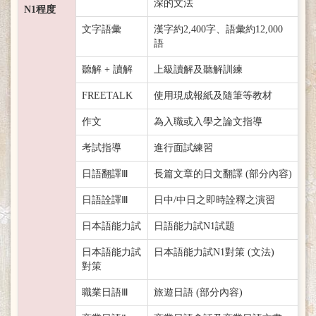
深的文法
N1程度
文字語彙
漢字約2,400字、語彙約12,000
語
聽解 + 讀解
上級讀解及聽解訓練
FREETALK
使用現成報紙及隨筆等教材
作文
為入職或入學之論文指導
考試指導
進行面試練習
日語翻譯Ⅲ
長篇文章的日文翻譯 (部分內容)
日語詮譯Ⅲ
日中/中日之即時詮釋之演習
日本語能力試
日語能力試N1試題
日本語能力試
日本語能力試N1對策 (文法)
對策
職業日語Ⅲ
旅遊日語 (部分內容)