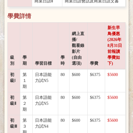
商業日語Ⅱ
商業日語會話及商業日語文書
學費詳情
新生早
網上直
鳥優惠
播/
(2026年
觀看錄
8月31日
影片
前報讀
級
學
學
(自由
學費如
別
期
學習目標
時
選項)
學費
下)
初
第
日本語能
80
$600
$6375
$5600
級Ⅰ
１
力試N5
期
初
第
日本語能
80
$600
$6375
$5600
級Ⅱ
２
力試N5
期
初
第
日本語能
80
$600
$6375
$5600
級Ⅲ
３
力試N4
期