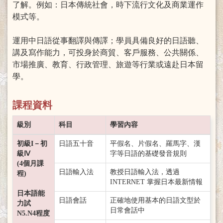
了解。例如：日本傳統社會，時下流行文化及商業運作
模式等。
運用中日語從事翻譯與傳譯；學員具備良好的日語聽、
講及寫作能力，可投身於商貿、客戶服務、公共關係、
市場推廣、教育、行政管理、旅遊等行業或遠赴日本留
學。
課程資料
級別
科目
學習內容
初級I－初
日語五十音
平假名、片假名、羅馬字、漢
級Ⅳ
字等日語的基礎發音規則
(4個月課
日語輸入法
教授日語輸入法，透過
程)
INTERNET 掌握日本最新情報
日本語能
日語會話
正確地使用基本的日語文型於
力試
日常會話中
N5.N4程度