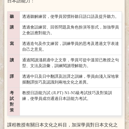
日本語能力：
聽
透過聽解練習，使學員習慣聆聽日語口語及提升聽力。
講
透過會話練習、回答問題及角色扮演等形式，加強學員
之會話應對能力。
寫
透過造句及作文練習，訓練學員的思考及透過文字表達
自己之意見。
讀
通過閱讀淺易適中之文章，學員可從中溫習已教授之句
型、文法及語彙，訓練閱讀理解能力。
譯
透過中日及日中翻譯及詮譯之訓練，學員由淺入深地掌
握翻譯技巧及認識到兩地文化之差異。
考
教授日語能力試 (JLPT) N1-N5級考試技巧及對策訓
試
練，使學員成功通過日本語能力考試。
對
策
課程教授有關日本文化之科目，加深學員對日本文化之