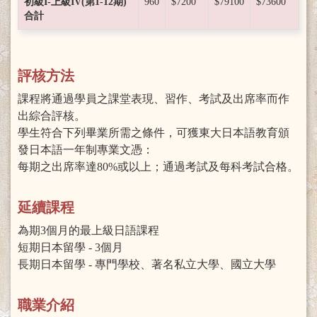
初級I-上級IV(第1-12期)
960
$7200
$79100
$73600
合計
評核方法
課程將通過學員之課堂表現、習作、考試及出席率而作
出綜合評核。
學生符合下列畢業所需之條件，可獲東大日本語教育頒
發日本語一年制專業文憑：
每期之出席率達80%或以上；通過考試及每科考試合格。
延續課程
為期3個月的最上級日語課程
短期日本留學 - 3個月
長期日本留學 - 專門學校、著名私立大學、國立大學
職業介紹