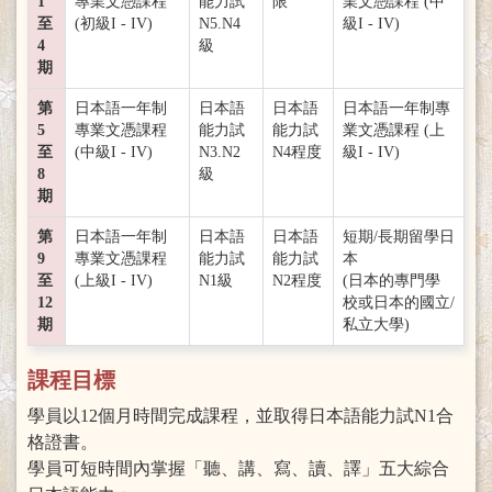
1
專業文憑課程
能力試
限
業文憑課程 (中
至
(初級I - IV)
N5.N4
級I - IV)
4
級
期
第
日本語一年制
日本語
日本語
日本語一年制專
5
專業文憑課程
能力試
能力試
業文憑課程 (上
至
(中級I - IV)
N3.N2
N4程度
級I - IV)
8
級
期
第
日本語一年制
日本語
日本語
短期/長期留學日
9
專業文憑課程
能力試
能力試
本
至
(上級I - IV)
N1級
N2程度
(日本的專門學
12
校或日本的國立/
期
私立大學)
課程目標
學員以12個月時間完成課程，並取得日本語能力試N1合
格證書。
學員可短時間內掌握「聽、講、寫、讀、譯」五大綜合