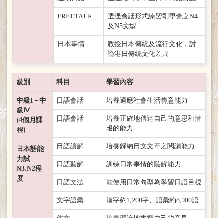
FREETALK
透過會話形式練習剛學會之N4
及N5文型
日本事情
教授日本傳統及流行文化，討
論港日傳統文化差異
級別
科目
學習內容
中級I－中
日語會話
培養適應社會生活傳意能力
級Ⅳ
日語會話
培養正確地傳達自己的意思和情
(4個月課
報的能力
程)
日語讀解
培養歸納日文文章之閱讀能力
日本語能
力試
日語聽解
訓練日常事情的聽解能力
N3.N2程
度
日語文法
能使用日常句型為學習日語目標
文字語彙
漢字約1,200字、語彙約8,000語