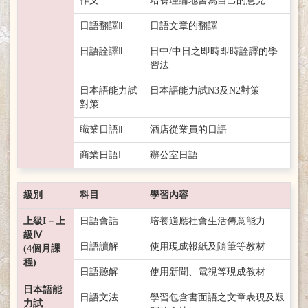
作文
培養理論地書寫自己的意見
日語翻譯Ⅱ
日語文章的翻譯
日語詮譯Ⅱ
日中/中日之即時即時詮譯的學
習法
日本語能力試
日本語能力試N3及N2對策
對策
職業日語Ⅱ
酒店從業員的日語
商業日語Ⅰ
辦公室日語
級別
科目
學習內容
上級I－上
日語會話
培養適應社會生活傳意能力
級Ⅳ
日語讀解
使用現成報紙及隨筆等教材
(4個月課
程)
日語聽解
使用新聞、電視等現成教材
日本語能
日語文法
學習包含書面語之文章表現及艱
力試