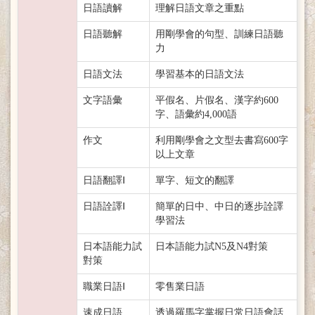
日語讀解
理解日語文章之重點
日語聽解
用剛學會的句型、訓練日語聽
力
日語文法
學習基本的日語文法
文字語彙
平假名、片假名、漢字約600
字、語彙約4,000語
作文
利用剛學會之文型去書寫600字
以上文章
日語翻譯Ⅰ
單字、短文的翻譯
日語詮譯Ⅰ
簡單的日中、中日的逐步詮譯
學習法
日本語能力試
日本語能力試N5及N4對策
對策
職業日語Ⅰ
零售業日語
速成日語
透過羅馬字掌握日常日語會話